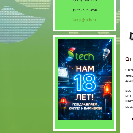
7(925)739-5652
7(925) 506-3540
lamp@leds.ru
Оп
Свет
энер
здан
цве
мат
цвет
мощн
〈