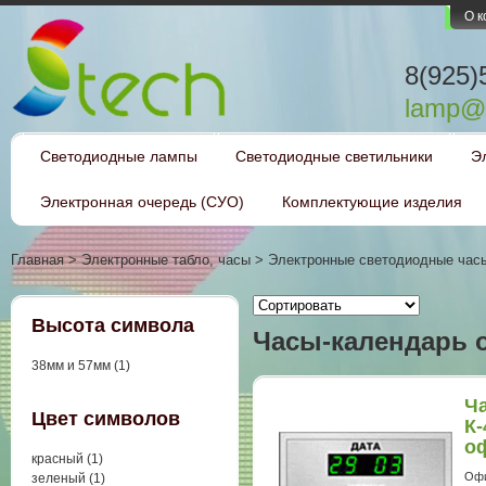
О 
8(925)
lamp@l
Светодиодные лампы
Светодиодные светильники
Э
Электронная очередь (СУО)
Комплектующие изделия
Главная
>
Электронные табло, часы
>
Электронные светодиодные час
Высота символа
Часы-календарь
38мм и 57мм (1)
Ч
Цвет символов
К-
о
красный (1)
(Р
Офи
зеленый (1)