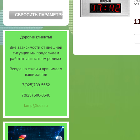
эле
без
1
Дорогие клиенты!
Вне зависимости от внешней
ситуации мы продолжаем
работать в штатном режиме.
Всегда на связи и принимаем
ваши заявки
7(925)739-5652
7(925) 506-3540
lamp@leds.ru