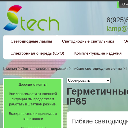
О 
8(925)
lamp@l
Светодиодные лампы
Светодиодные светильники
Э
Электронная очередь (СУО)
Комплектующие изделия
Главная
>
Ленты, линейки, дюралайт
>
Гибкие светодиодные ленты
>
Дорогие клиенты!
Герметичны
Вне зависимости от внешней
IP65
ситуации мы продолжаем
работать в штатном режиме.
Всегда на связи и принимаем
ваши заявки
Гибкие светодиод