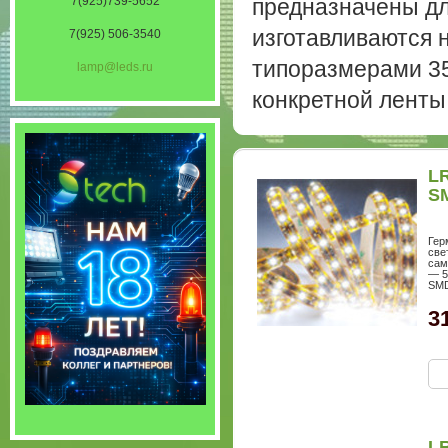
7(925)739-5652
предназначены дл
изготавливаются 
7(925) 506-3540
типоразмерами 35
lamp@leds.ru
конкретной ленты
LR
S
Гер
све
сам
— 5
SMD
3
LR