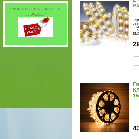
S
Качайте новый прайс-лист от
30.06.2025г
Гер
све
сам
— 5
SMD
2
Г
Кл
15
4