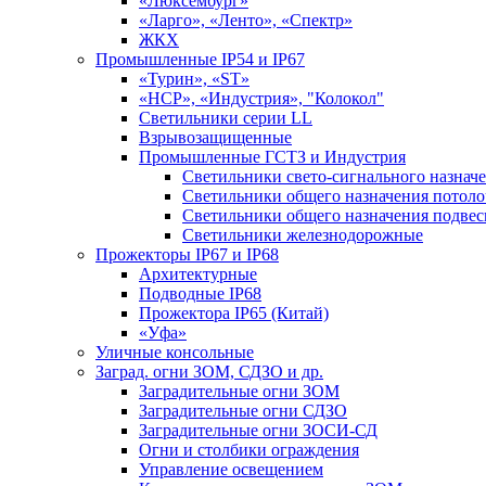
«Люксембург»
«Ларго», «Ленто», «Спектр»
ЖКХ
Промышленные IP54 и IP67
«Турин», «ST»
«НСР», «Индустрия», "Колокол"
Светильники серии LL
Взрывозащищенные
Промышленные ГСТЗ и Индустрия
Светильники свето-сигнального назнач
Светильники общего назначения потоло
Светильники общего назначения подве
Светильники железнодорожные
Прожекторы IP67 и IP68
Архитектурные
Подводные IP68
Прожектора IP65 (Китай)
«Уфа»
Уличные консольные
Заград. огни ЗОМ, СДЗО и др.
Заградительные огни ЗОМ
Заградительные огни СДЗО
Заградительные огни ЗОСИ-СД
Огни и столбики ограждения
Управление освещением