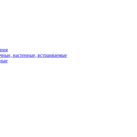
ения
чные, настенные, встраиваемые
сные