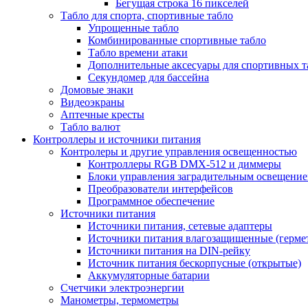
Бегущая строка 16 пикселей
Табло для спорта, спортивные табло
Упрощенные табло
Комбинированные спортивные табло
Табло времени атаки
Дополнительные аксесуары для спортивных т
Секундомер для бассейна
Домовые знаки
Видеоэкраны
Аптечные кресты
Табло валют
Контроллеры и источники питания
Контролеры и другие управления освещенностью
Контроллеры RGB DMX-512 и диммеры
Блоки управления заградительным освещени
Преобразователи интерфейсов
Программное обеспечение
Источники питания
Источники питания, сетевые адаптеры
Источники питания влагозащищенные (герме
Источники питания на DIN-рейку
Источник питания бескорпусные (открытые)
Аккумуляторные батарии
Счетчики электроэнергии
Манометры, термометры