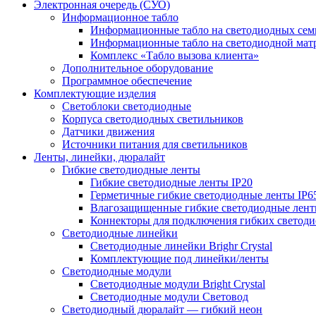
Электронная очередь (СУО)
Информационное табло
Информационные табло на светодиодных сем
Информационные табло на светодиодной мат
Комплекс «Табло вызова клиента»
Дополнительное оборудование
Программное обеспечение
Комплектующие изделия
Светоблоки светодиодные
Корпуса светодиодных светильников
Датчики движения
Источники питания для светильников
Ленты, линейки, дюралайт
Гибкие светодиодные ленты
Гибкие светодиодные ленты IP20
Герметичные гибкие светодиодные ленты IP6
Влагозащищенные гибкие светодиодные лент
Коннекторы для подключения гибких светоди
Светодиодные линейки
Светодиодные линейки Brighr Crystal
Комплектующие под линейки/ленты
Светодиодные модули
Светодиодные модули Bright Crystal
Светодиодные модули Световод
Светодиодный дюралайт — гибкий неон