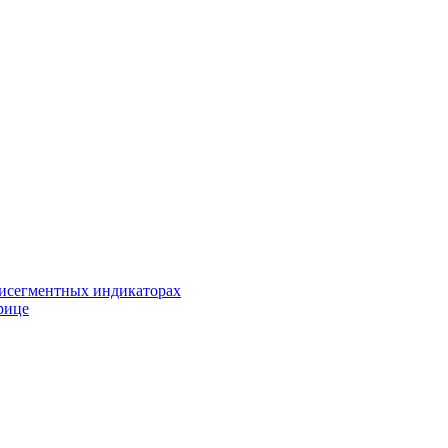
исегментных индикаторах
рице