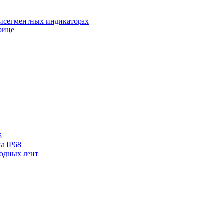
исегментных индикаторах
рице
5
ы IP68
одных лент