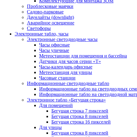
Комплектующие для монтажа ЗОМ
Проблесковые маячки
Садово-парковые
Даунлайты (downlight)
Аварийное освещение
Светофоры
Электронные табло, часы
Электронные светодиодные часы
Часы офисные
Часы уличные
Метеостанции для помещения и бассейна
Датчики для часов серии «Т»
Часы-календарь офисные
Метеостанция для улицы
Часовые станции
Информационные светодиодные табло
Информационные табло на светодиодных сем
Информационные табло на светодиодной мат
Электронное табло «Бегущая строка»
Для помещений
Бегущая строка 7 пикселей
Бегущая строка 8 пикселей
Бегущая строка 16 пикселей
Для улицы
Бегущая строка 8 пикселей