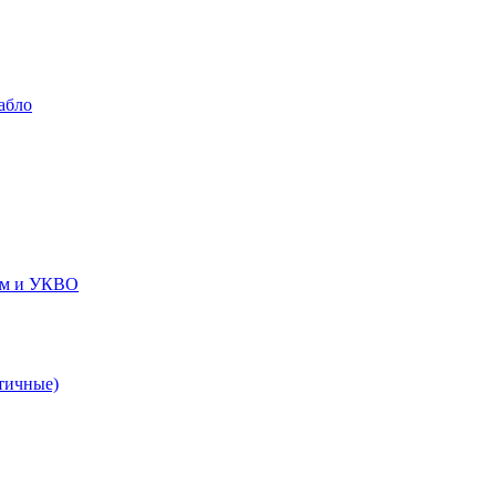
абло
ем и УКВО
тичные)