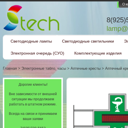
О 
8(925)
lamp@l
Светодиодные лампы
Светодиодные светильники
Э
Электронная очередь (СУО)
Комплектующие изделия
Главная
>
Электронные табло, часы
>
Аптечные кресты
>
Аптечный кр
Дорогие клиенты!
Вне зависимости от внешней
ситуации мы продолжаем
работать в штатном режиме.
Всегда на связи и принимаем
ваши заявки