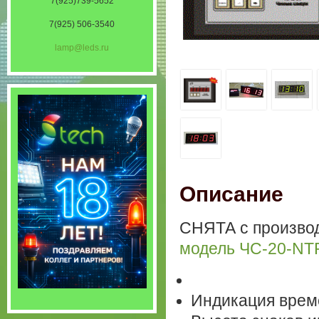
7(925)739-5652
7(925) 506-3540
lamp@leds.ru
Описание
СНЯТА с производ
модель ЧС-20-NT
Индикация врем