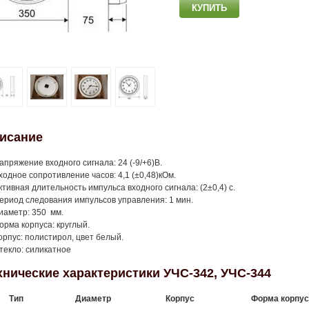
исание
апряжение входного сигнала: 24 (-9/+6)В.
ходное сопротивление часов: 4,1 (±0,48)кОм.
ктивная длительность импульса входного сигнала: (2±0,4) с.
ериод следования импульсов управления: 1 мин.
иаметр: 350 мм.
орма корпуса: круглый.
орпус: полистирол, цвет белый.
текло: силикатное
хнические характеристики УЧС-342, УЧС-344
Тип
Диаметр
Корпус
Форма корп