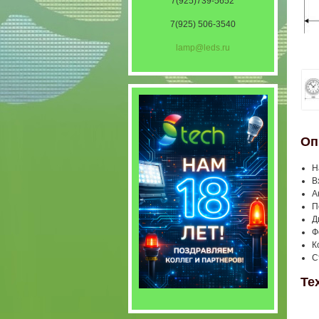
7(925)739-5652
7(925) 506-3540
lamp@leds.ru
Оп
Н
В
А
П
Д
Ф
К
С
Те