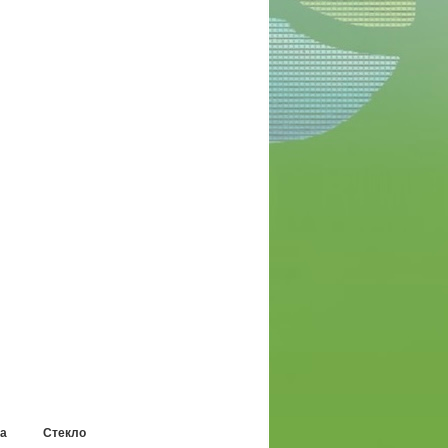
уса
Стекло