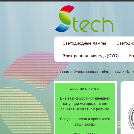
Светодиодные лампы
Светоди
Электронная очередь (СУО)
Ко
Главная
>
Электронные табло, часы
>
Элек
Дорогие клиенты!
Вне зависимости от внешней
ситуации мы продолжаем
работать в штатном режиме.
Всегда на связи и принимаем
ваши заявки