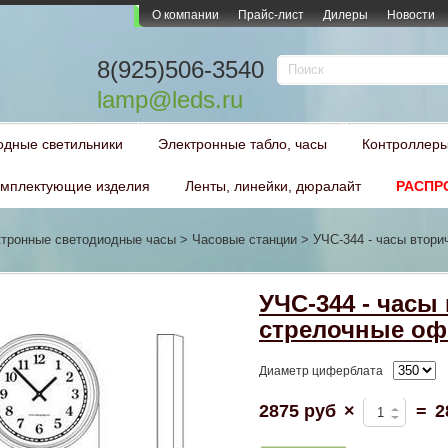
О компании
Прайс-лист
Дилеры
Новости
8(925)506-3540
lamp@leds.ru
одные светильники
Электронные табло, часы
Контроллеры
мплектующие изделия
Ленты, линейки, дюралайт
РАСПР
тронные светодиодные часы
>
Часовые станции
>
УЧС-344 - часы втор
УЧС-344 - часы
стрелочные о
Диаметр циферблата
2875 руб
×
=
2