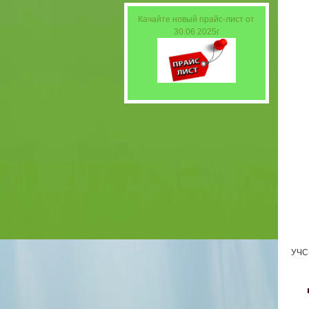
Качайте новый прайс-лист от
30.06.2025г
УЧС-
〈