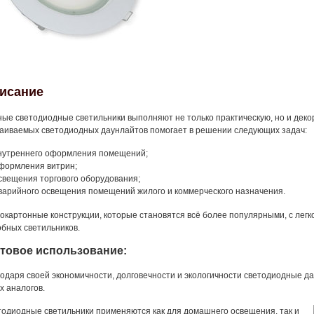
исание
ые светодиодные светильники выполняют не только практическую, но и дек
аиваемых светодиодных даунлайтов помогает в решении следующих задач:
нутреннего оформления помещений;
формления витрин;
свещения торгового оборудования;
варийного освещения помещений жилого и коммерческого назначения.
окартонные конструкции, которые становятся всё более популярными, с лег
бных светильников.
товое использование:
одаря своей экономичности, долговечности и экологичности светодиодные 
х аналогов.
одиодные светильники применяются как для домашнего освещения, так и