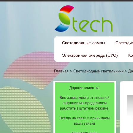
Светодиодные лампы
Светоди
Электронная очередь (СУО)
Ко
Главная
>
Светодиодные светильники
>
Да
Дорогие клиенты!
Вне зависимости от внешней
ситуации мы продолжаем
работать в штатном режиме.
Всегда на связи и принимаем
ваши заявки