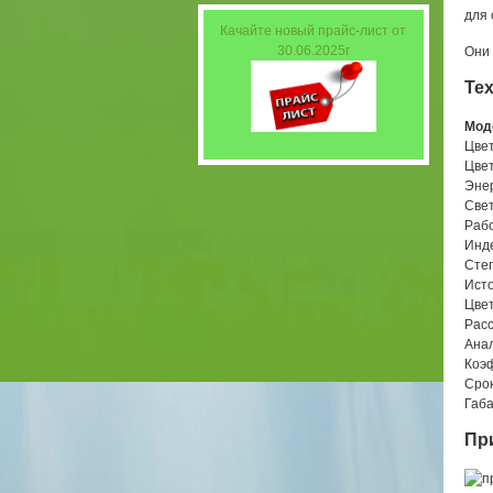
для 
Качайте новый прайс-лист от
30.06.2025г
Они 
Тех
Мод
Цве
Цвет
Эне
Свет
Раб
Инде
Сте
Исто
Цвет
Рас
Ана
Коэ
Сро
Габа
Пр