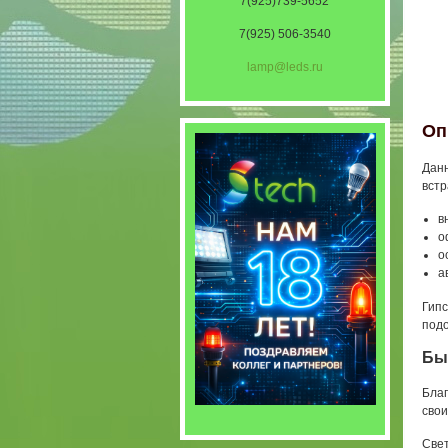
7(925)739-5652
7(925) 506-3540
lamp@leds.ru
Оп
Данн
встр
в
о
о
а
Гипс
подо
Бы
Благ
свои
Свет