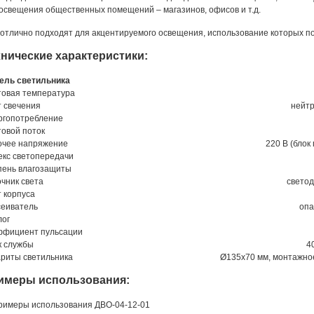
освещения общественных помещений – магазинов, офисов и т.д.
отлично подходят для акцентируемого освещения, использование которых п
нические характеристики:
ель светильника
товая температура
 свечения
нейт
ргопотребление
овой поток
очее напряжение
220 В (блок
кс светопередачи
пень влагозащиты
чник света
свето
 корпуса
сеиватель
опа
лог
ффициент пульсации
к службы
4
риты светильника
Ø135х70 мм, монтажное
имеры использования: