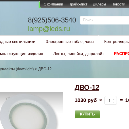
О компании
Прайс-лист
Дилеры
Новости
8(925)506-3540
lamp@leds.ru
одные светильники
Электронные табло, часы
Контроллеры
мплектующие изделия
Ленты, линейки, дюралайт
РАСПР
унлайты (downlight)
>
ДВО-12
ДВО-12
1030 руб
×
=
1