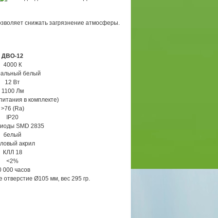
озволяет снижать загрязнение атмосферы.
ДВО-12
4000 К
ральный белый
12 Вт
1100 Лм
 питания в комплекте)
>76 (Ra)
IP20
диоды SMD 2835
белый
ловый акрил
КЛЛ 18
<2%
0 000 часов
 отверстие Ø105 мм, вес 295 гр.