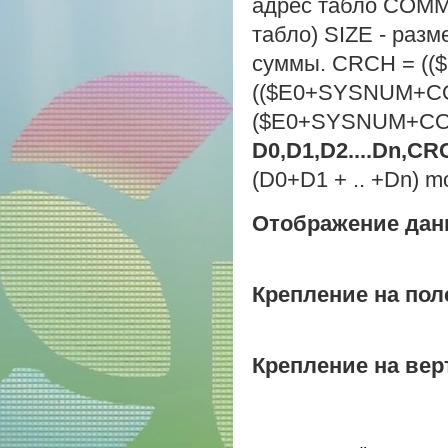
адрес табло COMM 
табло) SIZE - разм
суммы. CRCH = ((
(($E0+SYSNUM+CO
($E0+SYSNUM+CO
D0,D1,D2....Dn,CR
(D0+D1 + .. +Dn) m
Отображение данн
Крепление на пол
Крепление на вер