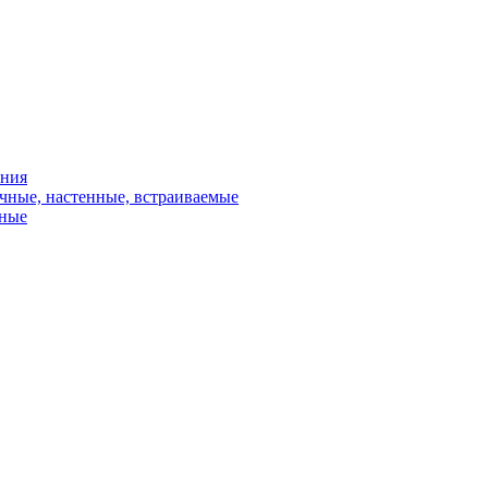
ения
чные, настенные, встраиваемые
сные