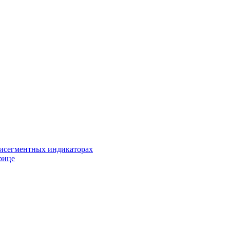
исегментных индикаторах
рице