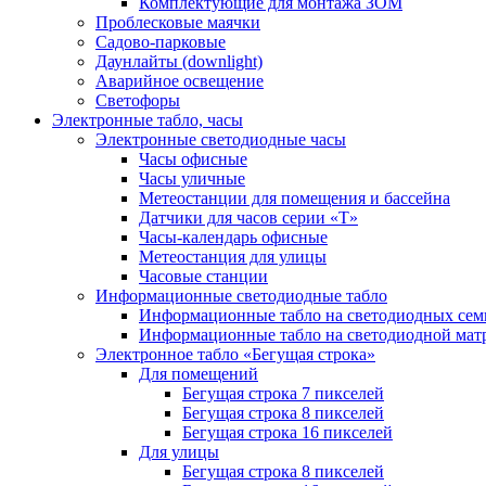
Комплектующие для монтажа ЗОМ
Проблесковые маячки
Садово-парковые
Даунлайты (downlight)
Аварийное освещение
Светофоры
Электронные табло, часы
Электронные светодиодные часы
Часы офисные
Часы уличные
Метеостанции для помещения и бассейна
Датчики для часов серии «Т»
Часы-календарь офисные
Метеостанция для улицы
Часовые станции
Информационные светодиодные табло
Информационные табло на светодиодных сем
Информационные табло на светодиодной мат
Электронное табло «Бегущая строка»
Для помещений
Бегущая строка 7 пикселей
Бегущая строка 8 пикселей
Бегущая строка 16 пикселей
Для улицы
Бегущая строка 8 пикселей