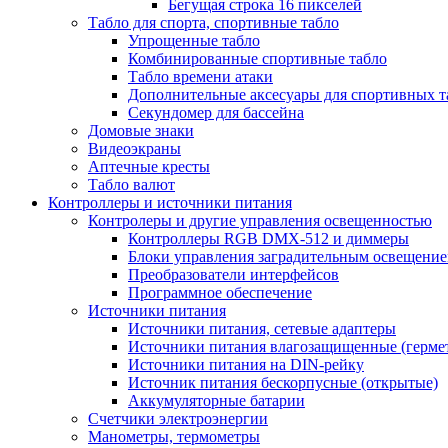
Бегущая строка 16 пикселей
Табло для спорта, спортивные табло
Упрощенные табло
Комбинированные спортивные табло
Табло времени атаки
Дополнительные аксесуары для спортивных т
Секундомер для бассейна
Домовые знаки
Видеоэкраны
Аптечные кресты
Табло валют
Контроллеры и источники питания
Контролеры и другие управления освещенностью
Контроллеры RGB DMX-512 и диммеры
Блоки управления заградительным освещени
Преобразователи интерфейсов
Программное обеспечение
Источники питания
Источники питания, сетевые адаптеры
Источники питания влагозащищенные (герме
Источники питания на DIN-рейку
Источник питания бескорпусные (открытые)
Аккумуляторные батарии
Счетчики электроэнергии
Манометры, термометры