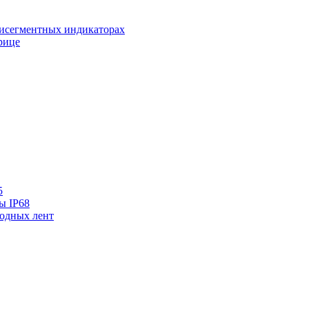
исегментных индикаторах
рице
5
ы IP68
одных лент