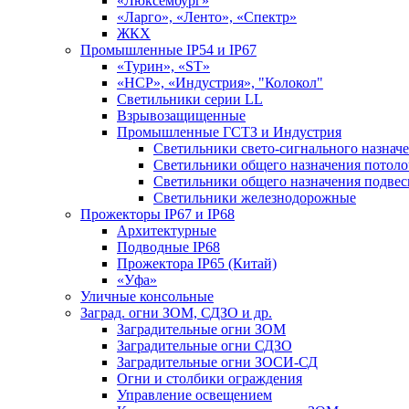
«Люксембург»
«Ларго», «Ленто», «Спектр»
ЖКХ
Промышленные IP54 и IP67
«Турин», «ST»
«НСР», «Индустрия», "Колокол"
Светильники серии LL
Взрывозащищенные
Промышленные ГСТЗ и Индустрия
Светильники свето-сигнального назнач
Светильники общего назначения потоло
Светильники общего назначения подве
Светильники железнодорожные
Прожекторы IP67 и IP68
Архитектурные
Подводные IP68
Прожектора IP65 (Китай)
«Уфа»
Уличные консольные
Заград. огни ЗОМ, СДЗО и др.
Заградительные огни ЗОМ
Заградительные огни СДЗО
Заградительные огни ЗОСИ-СД
Огни и столбики ограждения
Управление освещением