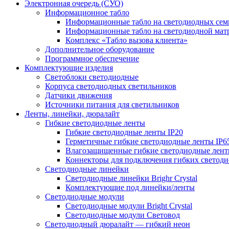
Электронная очередь (СУО)
Информационное табло
Информационные табло на светодиодных сем
Информационные табло на светодиодной мат
Комплекс «Табло вызова клиента»
Дополнительное оборудование
Программное обеспечение
Комплектующие изделия
Светоблоки светодиодные
Корпуса светодиодных светильников
Датчики движения
Источники питания для светильников
Ленты, линейки, дюралайт
Гибкие светодиодные ленты
Гибкие светодиодные ленты IP20
Герметичные гибкие светодиодные ленты IP6
Влагозащищенные гибкие светодиодные лент
Коннекторы для подключения гибких светоди
Светодиодные линейки
Светодиодные линейки Brighr Crystal
Комплектующие под линейки/ленты
Светодиодные модули
Светодиодные модули Bright Crystal
Светодиодные модули Световод
Светодиодный дюралайт — гибкий неон