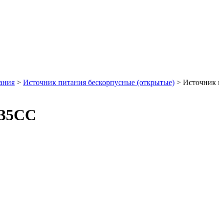
ания
>
Источник питания бескорпусные (открытые)
>
Источник 
,35CC