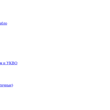
абло
ем и УКВО
тичные)