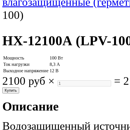
влагозащищенные (гермет
100)
HX-12100А (LPV-100
Мощность
100 Вт
Ток нагрузки
8,3 А
Выходное напряжение
12 В
2100 руб
×
=
2
Описание
Водозащищенный источни