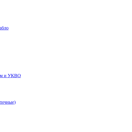
абло
ем и УКВО
тичные)