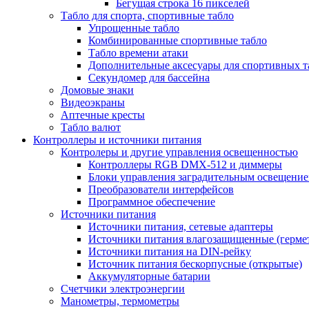
Бегущая строка 16 пикселей
Табло для спорта, спортивные табло
Упрощенные табло
Комбинированные спортивные табло
Табло времени атаки
Дополнительные аксесуары для спортивных т
Секундомер для бассейна
Домовые знаки
Видеоэкраны
Аптечные кресты
Табло валют
Контроллеры и источники питания
Контролеры и другие управления освещенностью
Контроллеры RGB DMX-512 и диммеры
Блоки управления заградительным освещени
Преобразователи интерфейсов
Программное обеспечение
Источники питания
Источники питания, сетевые адаптеры
Источники питания влагозащищенные (герме
Источники питания на DIN-рейку
Источник питания бескорпусные (открытые)
Аккумуляторные батарии
Счетчики электроэнергии
Манометры, термометры