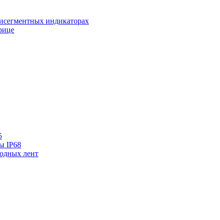
исегментных индикаторах
рице
5
ы IP68
одных лент