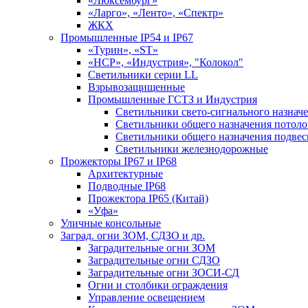
«Люксембург»
«Ларго», «Ленто», «Спектр»
ЖКХ
Промышленные IP54 и IP67
«Турин», «ST»
«НСР», «Индустрия», "Колокол"
Светильники серии LL
Взрывозащищенные
Промышленные ГСТЗ и Индустрия
Светильники свето-сигнального назнач
Светильники общего назначения потоло
Светильники общего назначения подве
Светильники железнодорожные
Прожекторы IP67 и IP68
Архитектурные
Подводные IP68
Прожектора IP65 (Китай)
«Уфа»
Уличные консольные
Заград. огни ЗОМ, СДЗО и др.
Заградительные огни ЗОМ
Заградительные огни СДЗО
Заградительные огни ЗОСИ-СД
Огни и столбики ограждения
Управление освещением