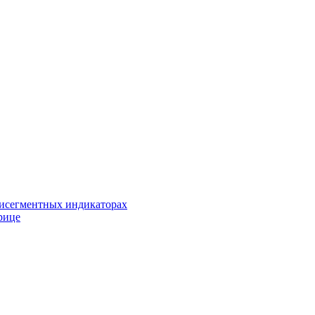
исегментных индикаторах
рице