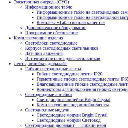
Электронная очередь (СУО)
Информационное табло
Информационные табло на светодиодных сем
Информационные табло на светодиодной мат
Комплекс «Табло вызова клиента»
Дополнительное оборудование
Программное обеспечение
Комплектующие изделия
Светоблоки светодиодные
Корпуса светодиодных светильников
Датчики движения
Источники питания для светильников
Ленты, линейки, дюралайт
Гибкие светодиодные ленты
Гибкие светодиодные ленты IP20
Герметичные гибкие светодиодные ленты IP6
Влагозащищенные гибкие светодиодные лент
Коннекторы для подключения гибких светоди
Светодиодные линейки
Светодиодные линейки Brighr Crystal
Комплектующие под линейки/ленты
Светодиодные модули
Светодиодные модули Bright Crystal
Светодиодные модули Световод
Светодиодный дюралайт — гибкий неон