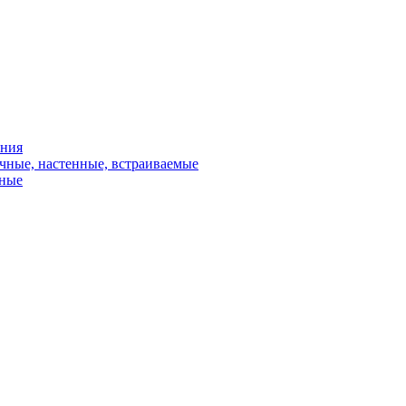
ения
чные, настенные, встраиваемые
сные