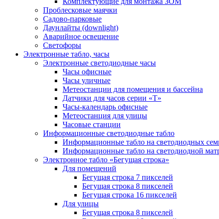
Комплектующие для монтажа ЗОМ
Проблесковые маячки
Садово-парковые
Даунлайты (downlight)
Аварийное освещение
Светофоры
Электронные табло, часы
Электронные светодиодные часы
Часы офисные
Часы уличные
Метеостанции для помещения и бассейна
Датчики для часов серии «Т»
Часы-календарь офисные
Метеостанция для улицы
Часовые станции
Информационные светодиодные табло
Информационные табло на светодиодных сем
Информационные табло на светодиодной мат
Электронное табло «Бегущая строка»
Для помещений
Бегущая строка 7 пикселей
Бегущая строка 8 пикселей
Бегущая строка 16 пикселей
Для улицы
Бегущая строка 8 пикселей