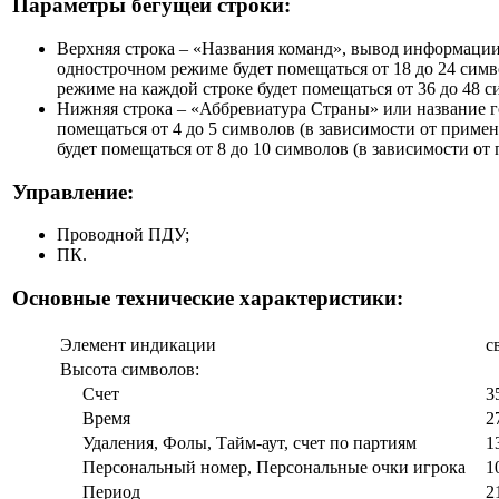
Параметры бегущей строки:
Верхняя строка – «Названия команд», вывод информации 
однострочном режиме будет помещаться от 18 до 24 симв
режиме на каждой строке будет помещаться от 36 до 48 с
Нижняя строка – «Аббревиатура Страны» или название го
помещаться от 4 до 5 символов (в зависимости от приме
будет помещаться от 8 до 10 символов (в зависимости от
Управление:
Проводной ПДУ;
ПК.
Основные технические характеристики:
Элемент индикации
с
Высота символов:
Счет
3
Время
2
Удаления, Фолы, Тайм-аут, счет по партиям
1
Персональный номер, Персональные очки игрока
1
Период
2