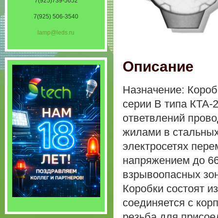
7(925)739-5652
7(925) 506-3540
lamp@leds.ru
Описание
Назначение: Коро
серии В типа КТА-
ответвлений пров
жилами в стальных
электросетях пере
напряжением до 6
взрывоопасных зон
Коробки состоят из
соединяется с кор
резьба для присое