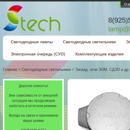
О 
8(925)
lamp@l
Светодиодные лампы
Светодиодные светильники
Э
Электронная очередь (СУО)
Комплектующие изделия
Главная
>
Светодиодные светильники
>
Заград. огни ЗОМ, СДЗО и др.
Дорогие клиенты!
Вне зависимости от внешней
ситуации мы продолжаем
работать в штатном режиме.
Всегда на связи и принимаем
ваши заявки