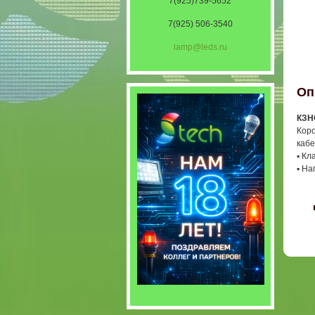
7(925)739-5652
7(925) 506-3540
lamp@leds.ru
Оп
КЗНС
Коро
кабе
▪ Кл
▪ На
〈