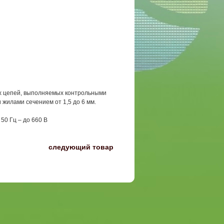
х цепей, выполняемых контрольными
жилами сечением от 1,5 до 6 мм.
50 Гц – до 660 В
〉
следующий товар