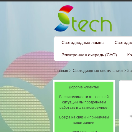
Светодиодные лампы
Светоди
Электронная очередь (СУО)
Ко
Главная
>
Светодиодные светильники
>
За
Дорогие клиенты!
Вне зависимости от внешней
ситуации мы продолжаем
работать в штатном режиме.
Всегда на связи и принимаем
ваши заявки