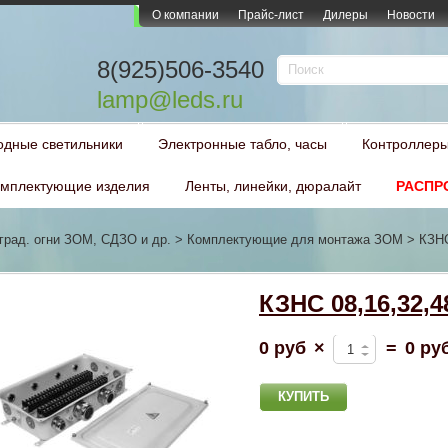
О компании
Прайс-лист
Дилеры
Новости
8(925)506-3540
lamp@leds.ru
одные светильники
Электронные табло, часы
Контроллеры
мплектующие изделия
Ленты, линейки, дюралайт
РАСПР
град. огни ЗОМ, СДЗО и др.
>
Комплектующие для монтажа ЗОМ
>
КЗНС
КЗНС 08,16,32,4
0 руб
×
=
0 ру