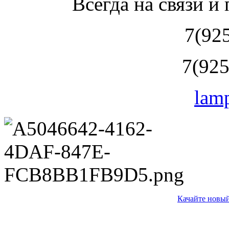
Всегда на связи и
7(92
7(925
lam
Качайте новый