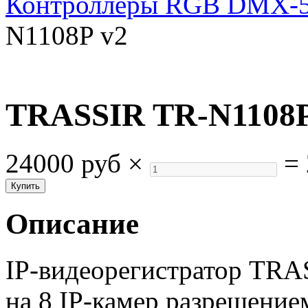
Контроллеры RGB DMX-5
N1108P v2
TRASSIR TR-N1108P
24000 руб
×
=
Описание
IP-видеорегистратор TRA
на 8 IP-камер разрешение