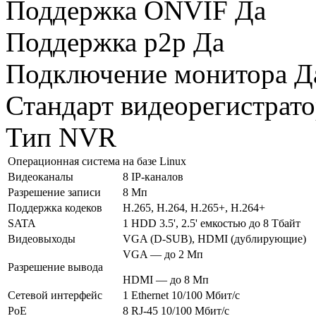
Поддержка ONVIF
Да
Поддержка p2p
Да
Подключение монитора
Д
Стандарт видеорегистрат
Тип
NVR
Операционная система
на базе Linux
Видеоканалы
8 IP-каналов
Разрешение записи
8 Мп
Поддержка кодеков
H.265, H.264, H.265+, H.264+
SATA
1 HDD 3.5', 2.5' емкостью до 8 Тбайт
Видеовыходы
VGA (D-SUB), HDMI (дублирующие)
VGA — до 2 Мп
Разрешение вывода
HDMI — до 8 Мп
Сетевой интерфейс
1 Ethernet 10/100 Мбит/с
PoE
8 RJ-45 10/100 Мбит/с