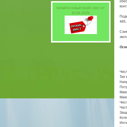
обе
конт
Качайте новый прайс-лист от
30.06.2025г
Подк
485
Схем
эксп
Осно
Числ
Тип 
Нап
Пот
Макс
Макс
Числ
Час
Защи
Коли
Инт