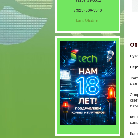
7(925)739-5652
7(925) 506-3540
lamp@leds.ru
Оп
Рук
Сер
Трех
свет
Энер
свет
свеч
Конт
сигн
Конт