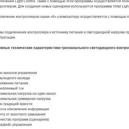
спечения
Light Control
. Также с помощью этой программы осуществляется по
роллером. Для создания новых сценариев используется программа
Virtal Ligh
лючение контроллеров серии «К» к компьютеру осуществляется с помощью
п
.
ы подключения контроллера к источнику питания и светодиодной нагрузке п
луатации.
вные технические характеристики трехканального светодиодного контрол
о каналов управления
выходного каскада
ряжение питания
ребляемый ток
имальная нагрузка на один канал
имальная суммарная нагрузка
о градаций яркости
тота обновления информации
та от короткого замыкания
чество программ (сценариев)
ерфейс управления