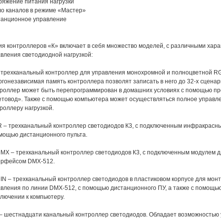
яжение питания нагрузки
о каналов в режиме «Мастер»
танционное управление
я контроллеров «К» включает в себя множество моделей, с различными хар
вления светодиодной нагрузкой:
 трехканальный контроллер для управления монохромной и полноцветной RG
гонезависимая память контроллера позволят записать в него до 32-х сценар
роллер может быть перепрограммирован в домашних условиях с помощью пр
товод». Также с помощью компьютера может осуществляться полное управл
роллеру нагрузкой.
R
– трехканальный контроллер светодиодов К3, с подключенным инфракрасн
мощью дистанционного пульта.
DMX
– трехканальный контроллер светодиодов К3, с подключенным модулем д
ерфейсом DMX-512.
IN
– трехканальный контроллер светодиодов в пластиковом корпусе для монт
вления по линии DMX-512, с помощью дистанционного ПУ, а также с помощью
лючении к компьютеру.
– шестнадцати канальный контроллер светодиодов. Обладает возможностью 