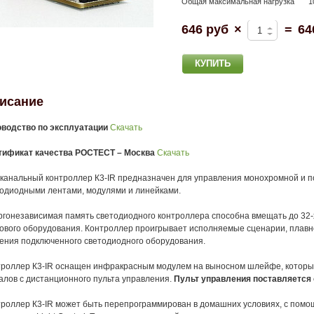
Общая максимальная нагрузка
1
646 руб
×
=
64
исание
оводство по эксплуатации
Скачать
тификат качества РОСТЕСТ – Москва
Скачать
канальный контроллер К3-IR предназначен для управления монохромной и 
одиодными лентами, модулями и линейками.
гонезависимая память светодиодного контроллера способна вмещать до 32-
ового оборудования. Контроллер проигрывает исполняемые сценарии, плавно
ения подключенного светодиодного оборудования.
роллер К3-IR оснащен инфракрасным модулем на выносном шлейфе, которы
алов с
дистанционного пульта управления
.
Пульт управления поставляется 
роллер К3-IR может быть перепрограммирован в домашних условиях, с пом