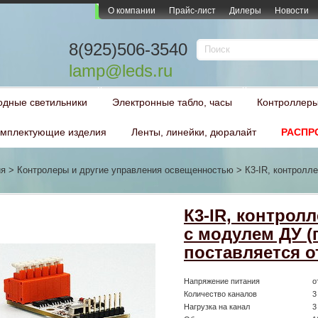
О компании
Прайс-лист
Дилеры
Новости
8(925)506-3540
lamp@leds.ru
одные светильники
Электронные табло, часы
Контроллеры
мплектующие изделия
Ленты, линейки, дюралайт
РАСПР
ия
>
Контролеры и другие управления освещенностью
>
К3-IR, контролл
К3-IR, контрол
с модулем ДУ (
поставляется о
Напряжение питания
о
Количество каналов
3
Нагрузка на канал
3