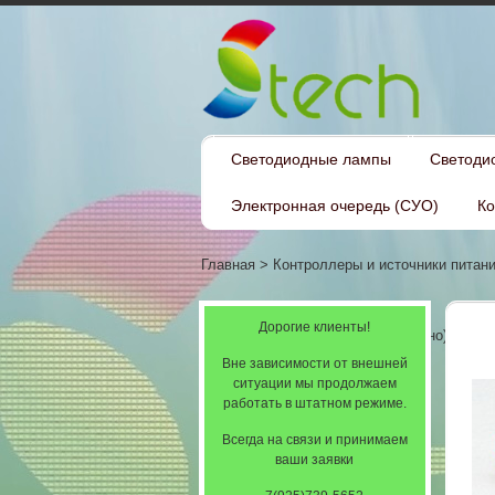
Светодиодные лампы
Светоди
Электронная очередь (СУО)
Ко
Главная
>
Контроллеры и источники питан
Дорогие клиенты!
управления поставляется отдельно)
Вне зависимости от внешней
ситуации мы продолжаем
работать в штатном режиме.
Всегда на связи и принимаем
ваши заявки