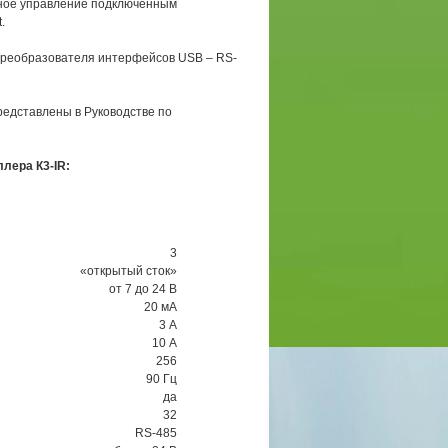
лное управление подключенным
t
.
реобразователя интерфейсов USB – RS-
редставлены в Руководстве по
лера К3-IR:
3
«открытый сток»
от 7 до 24 В
20 мА
3 А
10 А
256
90 Гц
да
32
RS-485