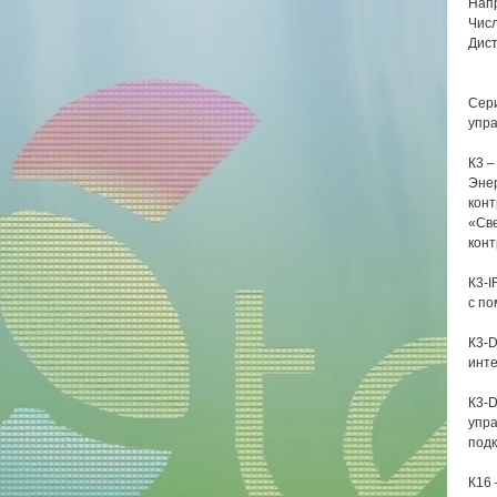
Напр
Числ
Дис
Сери
упра
К3
–
Энер
конт
«Све
конт
К3-I
с по
К3-
инт
К3-D
упра
подк
К16