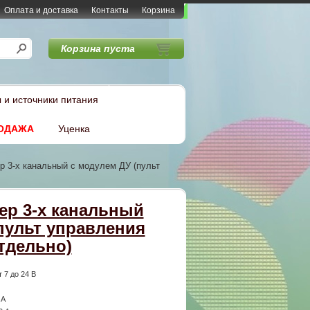
Оплата и доставка
Контакты
Корзина
Корзина пуста
 и источники питания
ОДАЖА
Уценка
ер 3-х канальный с модулем ДУ (пульт
лер 3-х канальный
пульт управления
тдельно)
т 7 до 24 В
 А