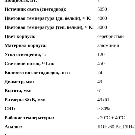
Мощность, Вт:
7
Источник света (светодиод):
5050
Цветовая температура (дн. белый), ≈ K:
4000
Цветовая температура (теп. белый), ≈ K:
3000
Цвет корпуса:
серебристый
Материал корпуса:
алюминий
Угол освещения, °:
120
Световой поток, ≈ Lm:
450
Количество светодиодов,. шт:
24
Диаметр, мм:
49
Высота, мм:
61
Размеры ФхВ, мм:
49x61
CRI:
> 80%
Рабочие температуры:
- 20°C + 40°C
Аналог:
ЛОН-60 Вт, ГЛН-