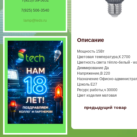
7(925)739-5652
7(925) 506-3540
lamp@leds.ru
Описание
Мощность 15Вт
Цветовая температура,К 2700
Цветность света тёпло-белый - wa
Диммирование Да
Напряжение,В 220
Назначение Офисно-администра
Цоколь E27
Ресурс работы,ч 30000
Цвет изделия матовая
〈
предыдущий товар