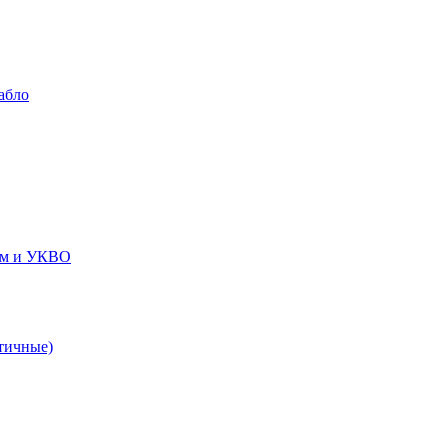
абло
ем и УКВО
тичные)