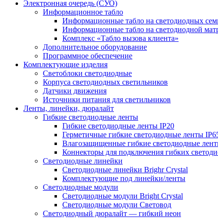
Электронная очередь (СУО)
Информационное табло
Информационные табло на светодиодных сем
Информационные табло на светодиодной мат
Комплекс «Табло вызова клиента»
Дополнительное оборудование
Программное обеспечение
Комплектующие изделия
Светоблоки светодиодные
Корпуса светодиодных светильников
Датчики движения
Источники питания для светильников
Ленты, линейки, дюралайт
Гибкие светодиодные ленты
Гибкие светодиодные ленты IP20
Герметичные гибкие светодиодные ленты IP6
Влагозащищенные гибкие светодиодные лент
Коннекторы для подключения гибких светоди
Светодиодные линейки
Светодиодные линейки Brighr Crystal
Комплектующие под линейки/ленты
Светодиодные модули
Светодиодные модули Bright Crystal
Светодиодные модули Световод
Светодиодный дюралайт — гибкий неон