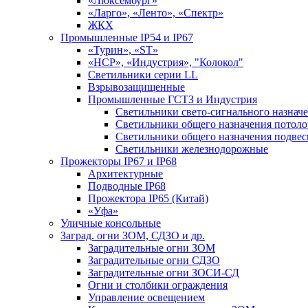
«Люксембург»
«Ларго», «Ленто», «Спектр»
ЖКХ
Промышленные IP54 и IP67
«Турин», «ST»
«НСР», «Индустрия», "Колокол"
Светильники серии LL
Взрывозащищенные
Промышленные ГСТЗ и Индустрия
Светильники свето-сигнального назнач
Светильники общего назначения потоло
Светильники общего назначения подве
Светильники железнодорожные
Прожекторы IP67 и IP68
Архитектурные
Подводные IP68
Прожектора IP65 (Китай)
«Уфа»
Уличные консольные
Заград. огни ЗОМ, СДЗО и др.
Заградительные огни ЗОМ
Заградительные огни СДЗО
Заградительные огни ЗОСИ-СД
Огни и столбики ограждения
Управление освещением