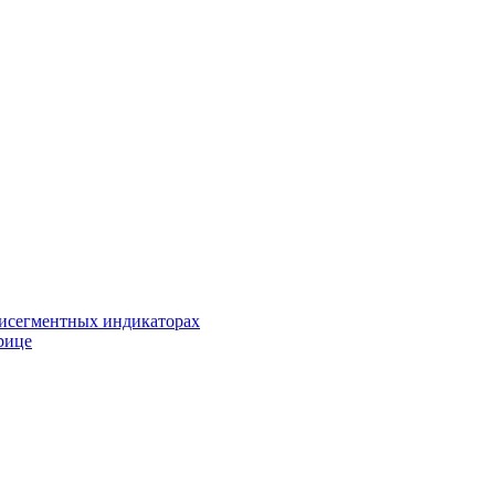
исегментных индикаторах
рице