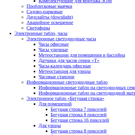
Комплектующие для монтажа ЗОМ
Проблесковые маячки
Садово-парковые
Даунлайты (downlight)
Аварийное освещение
Светофоры
Электронные табло, часы
Электронные светодиодные часы
Часы офисные
Часы уличные
Метеостанции для помещения и бассейна
Датчики для часов серии «Т»
Часы-календарь офисные
Метеостанция для улицы
Часовые станции
Информационные светодиодные табло
Информационные табло на светодиодных сем
Информационные табло на светодиодной мат
Электронное табло «Бегущая строка»
Для помещений
Бегущая строка 7 пикселей
Бегущая строка 8 пикселей
Бегущая строка 16 пикселей
Для улицы
Бегущая строка 8 пикселей