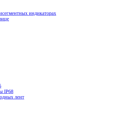
исегментных индикаторах
рице
5
ы IP68
одных лент