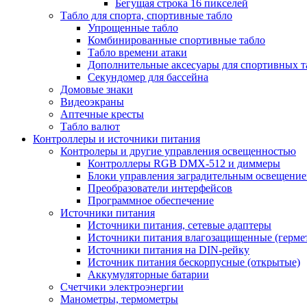
Бегущая строка 16 пикселей
Табло для спорта, спортивные табло
Упрощенные табло
Комбинированные спортивные табло
Табло времени атаки
Дополнительные аксесуары для спортивных т
Секундомер для бассейна
Домовые знаки
Видеоэкраны
Аптечные кресты
Табло валют
Контроллеры и источники питания
Контролеры и другие управления освещенностью
Контроллеры RGB DMX-512 и диммеры
Блоки управления заградительным освещени
Преобразователи интерфейсов
Программное обеспечение
Источники питания
Источники питания, сетевые адаптеры
Источники питания влагозащищенные (герме
Источники питания на DIN-рейку
Источник питания бескорпусные (открытые)
Аккумуляторные батарии
Счетчики электроэнергии
Манометры, термометры