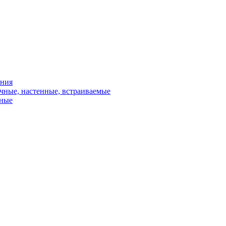
ения
чные, настенные, встраиваемые
сные