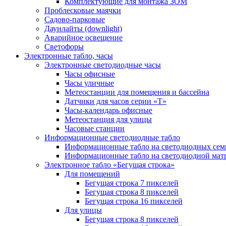
Комплектующие для монтажа ЗОМ
Проблесковые маячки
Садово-парковые
Даунлайты (downlight)
Аварийное освещение
Светофоры
Электронные табло, часы
Электронные светодиодные часы
Часы офисные
Часы уличные
Метеостанции для помещения и бассейна
Датчики для часов серии «Т»
Часы-календарь офисные
Метеостанция для улицы
Часовые станции
Информационные светодиодные табло
Информационные табло на светодиодных сем
Информационные табло на светодиодной мат
Электронное табло «Бегущая строка»
Для помещений
Бегущая строка 7 пикселей
Бегущая строка 8 пикселей
Бегущая строка 16 пикселей
Для улицы
Бегущая строка 8 пикселей