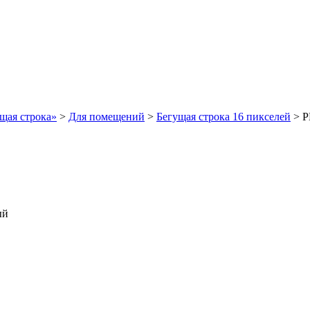
щая строка»
>
Для помещений
>
Бегущая строка 16 пикселей
>
Р
ый