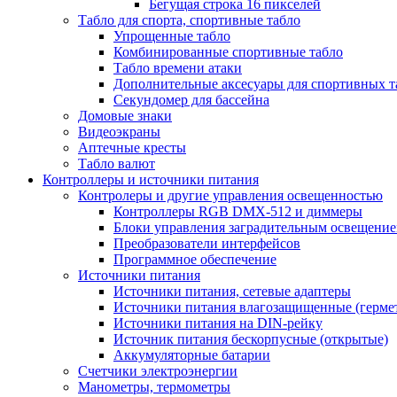
Бегущая строка 16 пикселей
Табло для спорта, спортивные табло
Упрощенные табло
Комбинированные спортивные табло
Табло времени атаки
Дополнительные аксесуары для спортивных т
Секундомер для бассейна
Домовые знаки
Видеоэкраны
Аптечные кресты
Табло валют
Контроллеры и источники питания
Контролеры и другие управления освещенностью
Контроллеры RGB DMX-512 и диммеры
Блоки управления заградительным освещени
Преобразователи интерфейсов
Программное обеспечение
Источники питания
Источники питания, сетевые адаптеры
Источники питания влагозащищенные (герме
Источники питания на DIN-рейку
Источник питания бескорпусные (открытые)
Аккумуляторные батарии
Счетчики электроэнергии
Манометры, термометры