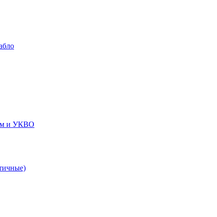
абло
ем и УКВО
тичные)