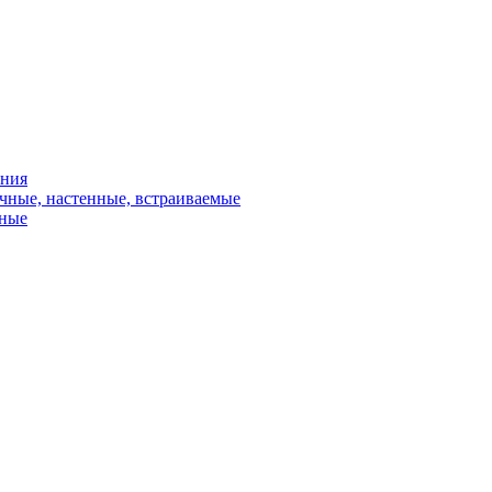
ения
чные, настенные, встраиваемые
сные