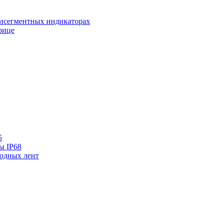
исегментных индикаторах
рице
5
ы IP68
одных лент