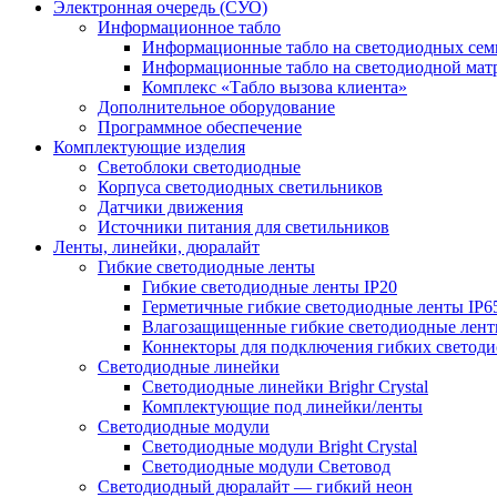
Электронная очередь (СУО)
Информационное табло
Информационные табло на светодиодных сем
Информационные табло на светодиодной мат
Комплекс «Табло вызова клиента»
Дополнительное оборудование
Программное обеспечение
Комплектующие изделия
Светоблоки светодиодные
Корпуса светодиодных светильников
Датчики движения
Источники питания для светильников
Ленты, линейки, дюралайт
Гибкие светодиодные ленты
Гибкие светодиодные ленты IP20
Герметичные гибкие светодиодные ленты IP6
Влагозащищенные гибкие светодиодные лент
Коннекторы для подключения гибких светоди
Светодиодные линейки
Светодиодные линейки Brighr Crystal
Комплектующие под линейки/ленты
Светодиодные модули
Светодиодные модули Bright Crystal
Светодиодные модули Световод
Светодиодный дюралайт — гибкий неон