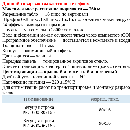
Данный товар заказывается по телефону.
Максимальное расстояние видимости — 260 м
.
Разрешение табло — 16 пикс по вертикали.
Шрифты 6х8 пикс, 8x8 пикс, 16х16, пользователь может загру
54 эффекта вывода информации.
Память — максимально 28000 символов.
Ввод информации может осуществляться через компьютер (CO
Программное обеспечение — поставляется в комплекте и входит
Толщина табло — 115 мм.
Корпус — алюминиевый профиль.
Цвет корпуса — черный.
Передняя панель — тонированное акриловое стекло.
Элемент индикации: кластер из 7 пятимиллиметровых светоди
Цвет индикации — красный или желтый или зеленый
.
Двойной угол половинной яркости — 60°.
Напряжение питания — 220 ±15% В.
Для оптимизации работ по транспортировке и монтажу разрабо
табло.
Наименование
Разреш., пикс.
Бегущая строка
80х16
РБС-600-80x16b
Бегущая строка
96х16
РБС-600-96x16b