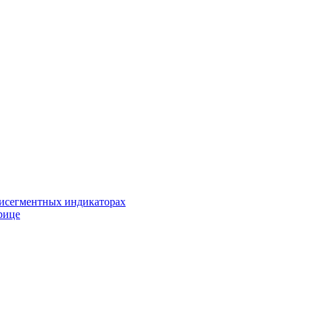
исегментных индикаторах
рице