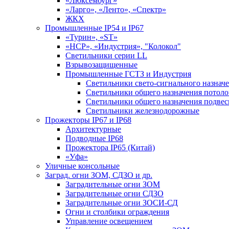
«Люксембург»
«Ларго», «Ленто», «Спектр»
ЖКХ
Промышленные IP54 и IP67
«Турин», «ST»
«НСР», «Индустрия», "Колокол"
Светильники серии LL
Взрывозащищенные
Промышленные ГСТЗ и Индустрия
Светильники свето-сигнального назнач
Светильники общего назначения потоло
Светильники общего назначения подве
Светильники железнодорожные
Прожекторы IP67 и IP68
Архитектурные
Подводные IP68
Прожектора IP65 (Китай)
«Уфа»
Уличные консольные
Заград. огни ЗОМ, СДЗО и др.
Заградительные огни ЗОМ
Заградительные огни СДЗО
Заградительные огни ЗОСИ-СД
Огни и столбики ограждения
Управление освещением