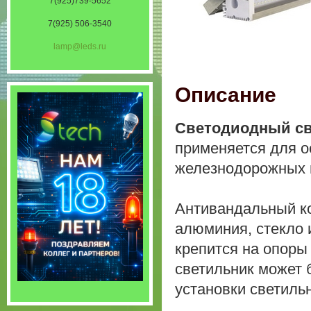
7(925)739-5652
7(925) 506-3540
lamp@leds.ru
Описание
Светодиодный св
применяется для о
железнодорожных 
Антивандальный ко
алюминия, стекло 
крепится на опоры
светильник может 
установки светильн