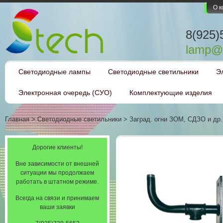
О 
8(925)
lamp@l
Светодиодные лампы
Светодиодные светильники
Э
Электронная очередь (СУО)
Комплектующие изделия
Главная
>
Светодиодные светильники
>
Заград. огни ЗОМ, СДЗО и др.
Дорогие клиенты!
Вне зависимости от внешней
ситуации мы продолжаем
работать в штатном режиме.
Всегда на связи и принимаем
ваши заявки