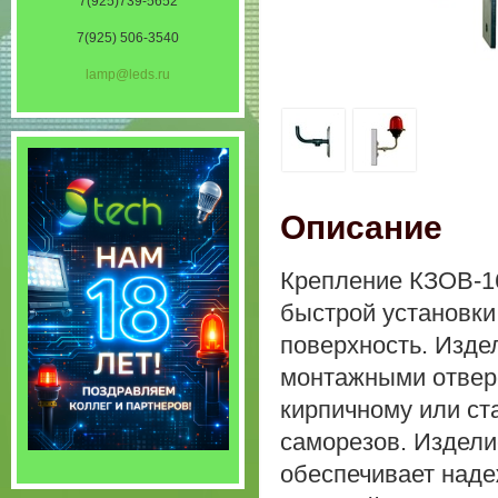
7(925)739-5652
7(925) 506-3540
lamp@leds.ru
Описание
Крепление КЗОВ-16
быстрой установки
поверхность. Изде
монтажными отверс
кирпичному или ст
саморезов. Издели
обеспечивает наде