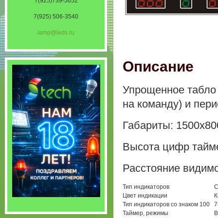
7(925)739-5652
7(925) 506-3540
lamp@leds.ru
Описание
Упрощенное табло 
на команду) и пери
Габариты: 1500х80
Высота цифр тайме
Расстояние видимо
Тип индикаторов
С
Цвет индикации
К
Тип индикаторов со знаком 100
7
Таймер, режимы
В