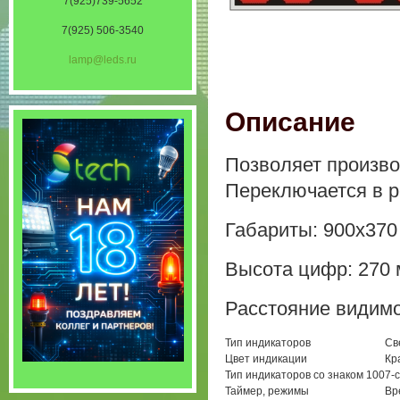
7(925)739-5652
7(925) 506-3540
lamp@leds.ru
Описание
Позволяет произво
Переключается в р
Габариты: 900х370
Высота цифр: 270
Расстояние видимо
Тип индикаторов
Св
Цвет индикации
Кр
Тип индикаторов со знаком 100
7-
Таймер, режимы
Вр