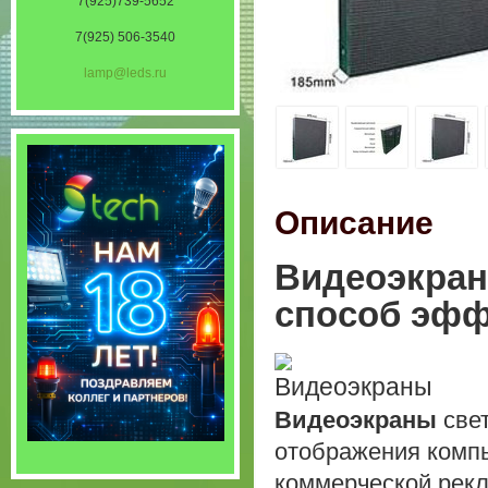
7(925)739-5652
7(925) 506-3540
lamp@leds.ru
Описание
Видеоэкран
способ эфф
Видеоэкраны
свет
отображения компь
коммерческой рек