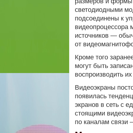
размеров и формы
светодиодными мо
подсоединены к у
видеопроцессора м
источников — обыч
от видеомагнитофо
Кроме того заран
могут быть записа
воспроизводить их
Видеоэкраны посто
появилась тенден
экранов в сеть с 
стоящими видеоэк
по каналам связи 