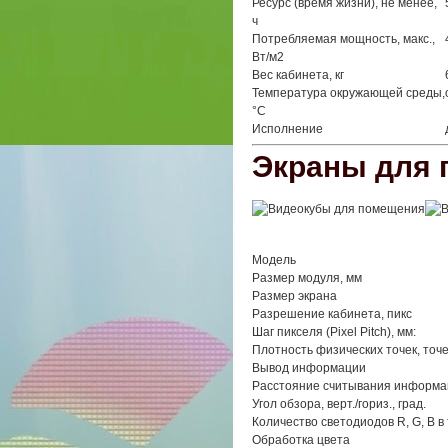
Ресурс (время жизни), не менее,
ч
Потребляемая мощность, макс.,
Вт/м2
Вес кабинета, кг
Температура окружающей среды,
°С
Исполнение
Экраны для
Модель
Размер модуля, мм
Размер экрана
Разрешение кабинета, пикс
Шаг пикселя (Pixel Pitch), мм:
Плотность физических точек, точ
Вывод информации
Расстояние считывания информац
Угол обзора, верт./гориз., град.
Количество светодиодов R, G, B в
Обработка цвета