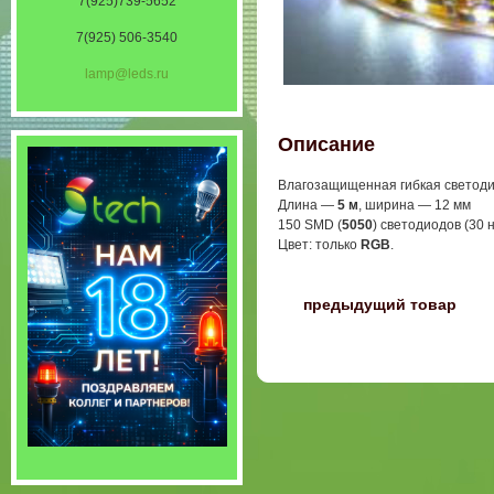
7(925)739-5652
7(925) 506-3540
lamp@leds.ru
Описание
Влагозащищенная гибкая светод
Длина —
5 м
, ширина — 12 мм
150 SMD (
5050
) светодиодов (30 
Цвет: только
RGB
.
〈
предыдущий товар