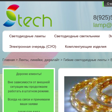
О 
8(925)
lamp@l
Светодиодные лампы
Светодиодные светильники
Э
Электронная очередь (СУО)
Комплектующие изделия
Главная
>
Ленты, линейки, дюралайт
>
Гибкие светодиодные ленты
>
Дорогие клиенты!
Вне зависимости от внешней
ситуации мы продолжаем
работать в штатном режиме.
Всегда на связи и принимаем
ваши заявки