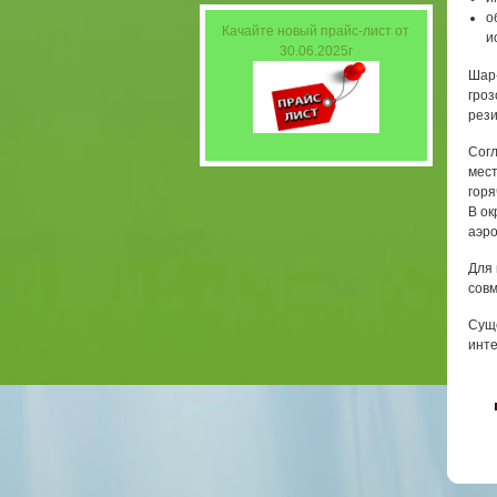
о
Качайте новый прайс-лист от
и
30.06.2025г
Шар-
гроз
рези
Согл
мест
горя
В ок
аэро
Для 
совм
Суще
инте
〈