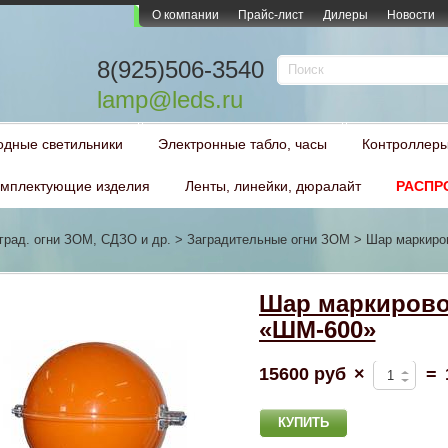
О компании
Прайс-лист
Дилеры
Новости
8(925)506-3540
lamp@leds.ru
одные светильники
Электронные табло, часы
Контроллеры
мплектующие изделия
Ленты, линейки, дюралайт
РАСПР
град. огни ЗОМ, СДЗО и др.
>
Заградительные огни ЗОМ
>
Шар маркиро
Шар маркиров
«ШМ-600»
15600 руб
×
=