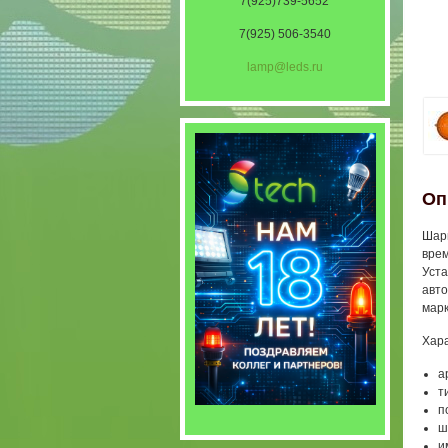
7(925)739-5652
7(925) 506-3540
lamp@leds.ru
Оп
Шары
врем
Уста
авто
марк
Хара
а
т
п
ш
и