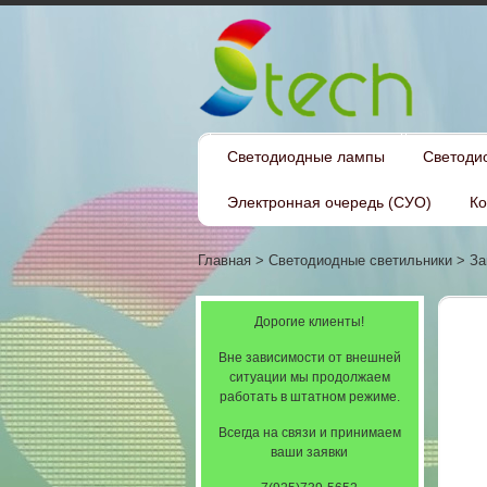
Светодиодные лампы
Светоди
Электронная очередь (СУО)
Ко
Главная
>
Светодиодные светильники
>
За
Дорогие клиенты!
Вне зависимости от внешней
ситуации мы продолжаем
работать в штатном режиме.
Всегда на связи и принимаем
ваши заявки