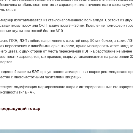
беспечена стабильность цветовых характеристик в течение всего срока служ
спытания.
маркер изготавливается из стеклонаполненного полиамида. Состоит из двух
озащитному тросу или ОКГТ диаметром 9 – 20 мм. Крепление полусфер к трос
новые втулки с затяжкой болтов М10.
асно ПУЭ, ЛЭП любого напряжения с высотой опор 50 м и более, а также ЛЭП
ах пересечения с линейными ориентирами, нужно маркировать через каждые 
чего цвета, с двух сторон от места пересечения ЛЭП на расстояние не менее 
рестностях аэропортов, как правило, шары устанавливаются на расстоянии 32 
портов.
надежной защиты ЛЭП при установке авиационных шаров рекомендовано про
естно с многочастотными гасителями вибрации.
ствует модификация маркировочного шара с интегрированным в его корпус 
нсивности типа «А».
предыдущий товар