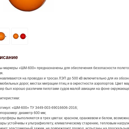
исание
-маркеры «ШМ-600» предназначены для обеспечения безопасности полетов
я.
навливаются на проводах и тросах ЛЭП до 500 кВ включительно для их обозн
мобильных дорог, местах миграции птиц и в окрестности аэропортов. Цвет м
ер был хорошо различим пилотами судов малой авиации на фоне окружающег
ктеристики:
ртикул: «ШМ-600» ТУ 3449-003-69016606-2016;
ипоразмер: диаметр 600 мм;
олусферы выполняются в трех цветах: красном, оранжевом и белом, возможна
ары устойчивы к ультрафиолету, климатическому старению, тепловым нагрузк
меют эластомерный зажим, не повреждают провод, испытаны на проскальзыв