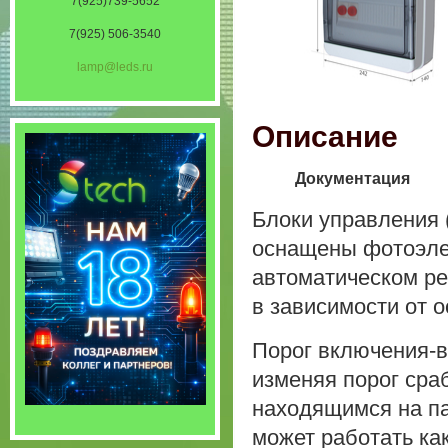
7(925)739-5652
7(925) 506-3540
lamp@leds.ru
Описание
Документация
Блоки управления
оснащены фотоэле
автоматическом р
в зависимости от 
Порог включения-в
изменяя порог сра
находящимся на па
может работать ка