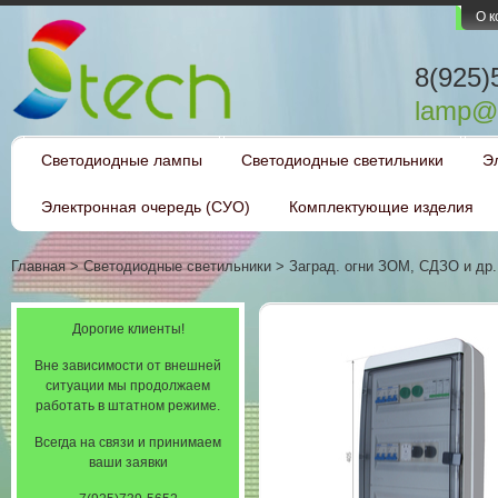
О 
8(925)
lamp@l
Светодиодные лампы
Светодиодные светильники
Э
Электронная очередь (СУО)
Комплектующие изделия
Главная
>
Светодиодные светильники
>
Заград. огни ЗОМ, СДЗО и др.
Дорогие клиенты!
Вне зависимости от внешней
ситуации мы продолжаем
работать в штатном режиме.
Всегда на связи и принимаем
ваши заявки