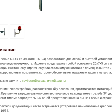
исание
ление КЗОВ-16-3/4 (КВП-16-3/4) разработано для легкой и быстрой установк
икальную поверхность. Изделие представляет собой основание 20х7х5 см с 
ации к бетонному, кирпичному или стальному основанию с помощью винтов и
коррозионным покрытием, которое обеспечивает надежную защиту металла, 
можно закупить
трубостойка различной длины
ание: Через тройник, расположенный у основания, протягивается питающий 
. Крепление заградительного огня вертикальное на конце имеет резьбу 3/4 
семи типами заградительных огней представленных на рынке России и стран
оектной документации часто встречается устаревшее наименование креплен
16/34.