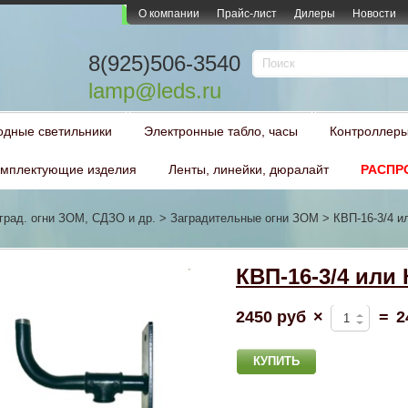
О компании
Прайс-лист
Дилеры
Новости
8(925)506-3540
lamp@leds.ru
одные светильники
Электронные табло, часы
Контроллеры
мплектующие изделия
Ленты, линейки, дюралайт
РАСПР
град. огни ЗОМ, СДЗО и др.
>
Заградительные огни ЗОМ
>
КВП-16-3/4 и
КВП-16-3/4 или 
2450 руб
×
=
2