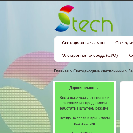
Светодиодные лампы
Светоди
Электронная очередь (СУО)
Ко
Главная
>
Светодиодные светильники
>
За
Дорогие клиенты!
Вне зависимости от внешней
ситуации мы продолжаем
работать в штатном режиме.
Всегда на связи и принимаем
ваши заявки