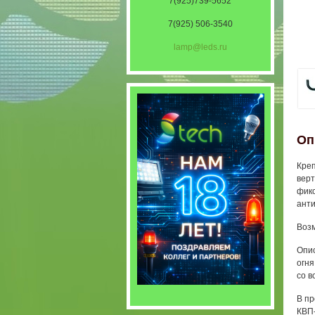
7(925)739-5652
7(925) 506-3540
lamp@leds.ru
Оп
Креп
верт
фикс
анти
Воз
Опис
огня
со в
В пр
КВП-