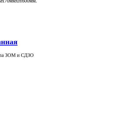
0ммх70ммхН600мм.
анная
типа ЗОМ и СДЗО