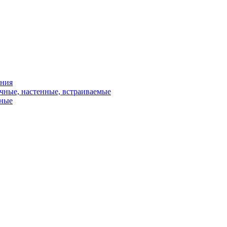
ения
чные, настенные, встраиваемые
сные