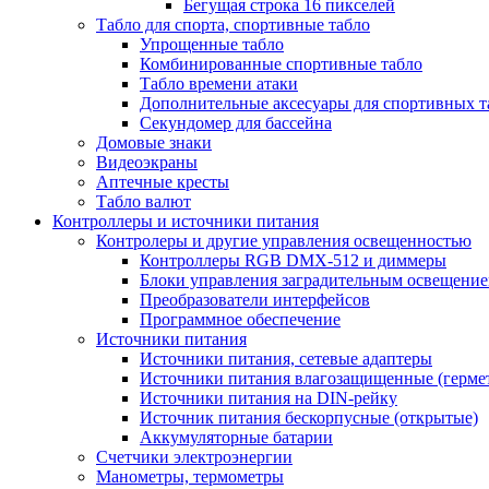
Бегущая строка 16 пикселей
Табло для спорта, спортивные табло
Упрощенные табло
Комбинированные спортивные табло
Табло времени атаки
Дополнительные аксесуары для спортивных т
Секундомер для бассейна
Домовые знаки
Видеоэкраны
Аптечные кресты
Табло валют
Контроллеры и источники питания
Контролеры и другие управления освещенностью
Контроллеры RGB DMX-512 и диммеры
Блоки управления заградительным освещени
Преобразователи интерфейсов
Программное обеспечение
Источники питания
Источники питания, сетевые адаптеры
Источники питания влагозащищенные (герме
Источники питания на DIN-рейку
Источник питания бескорпусные (открытые)
Аккумуляторные батарии
Счетчики электроэнергии
Манометры, термометры