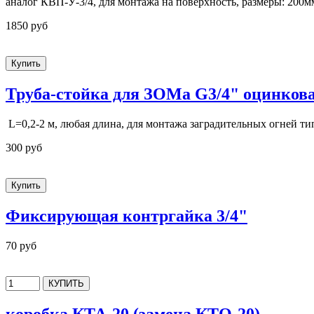
аналог КВП-У-3/4, для монтажа на поверхность, размеры: 20
1850 руб
Труба-стойка для ЗОМа G3/4" оцинков
L=0,2-2 м, любая длина, для монтажа заградительных огней 
300 руб
Фиксирующая контргайка 3/4"
70 руб
коробка КТА-20 (замена КТО-20)