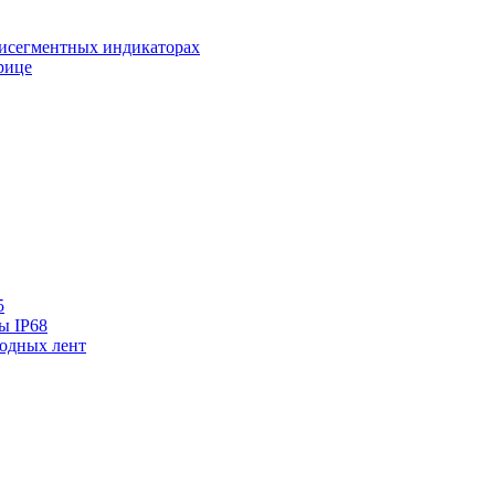
исегментных индикаторах
рице
5
ы IP68
одных лент