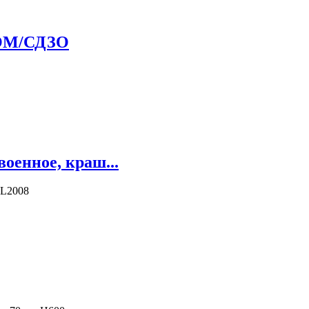
ЗОМ/СДЗО
оенное, краш...
AL2008