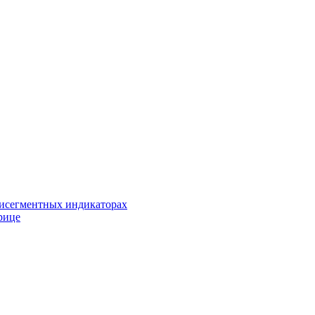
исегментных индикаторах
рице