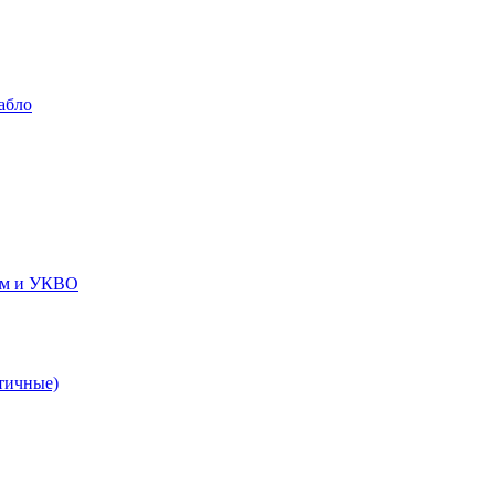
абло
ем и УКВО
тичные)