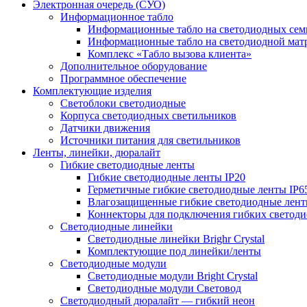
Электронная очередь (СУО)
Информационное табло
Информационные табло на светодиодных сем
Информационные табло на светодиодной мат
Комплекс «Табло вызова клиента»
Дополнительное оборудование
Программное обеспечение
Комплектующие изделия
Светоблоки светодиодные
Корпуса светодиодных светильников
Датчики движения
Источники питания для светильников
Ленты, линейки, дюралайт
Гибкие светодиодные ленты
Гибкие светодиодные ленты IP20
Герметичные гибкие светодиодные ленты IP6
Влагозащищенные гибкие светодиодные лент
Коннекторы для подключения гибких светоди
Светодиодные линейки
Светодиодные линейки Brighr Crystal
Комплектующие под линейки/ленты
Светодиодные модули
Светодиодные модули Bright Crystal
Светодиодные модули Световод
Светодиодный дюралайт — гибкий неон