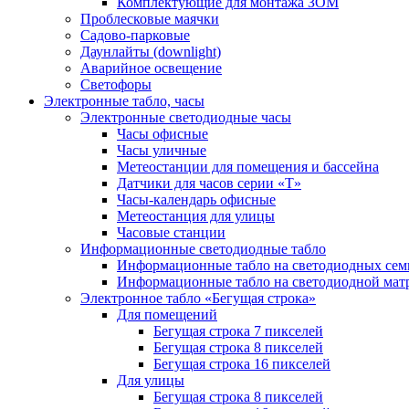
Комплектующие для монтажа ЗОМ
Проблесковые маячки
Садово-парковые
Даунлайты (downlight)
Аварийное освещение
Светофоры
Электронные табло, часы
Электронные светодиодные часы
Часы офисные
Часы уличные
Метеостанции для помещения и бассейна
Датчики для часов серии «Т»
Часы-календарь офисные
Метеостанция для улицы
Часовые станции
Информационные светодиодные табло
Информационные табло на светодиодных сем
Информационные табло на светодиодной мат
Электронное табло «Бегущая строка»
Для помещений
Бегущая строка 7 пикселей
Бегущая строка 8 пикселей
Бегущая строка 16 пикселей
Для улицы
Бегущая строка 8 пикселей