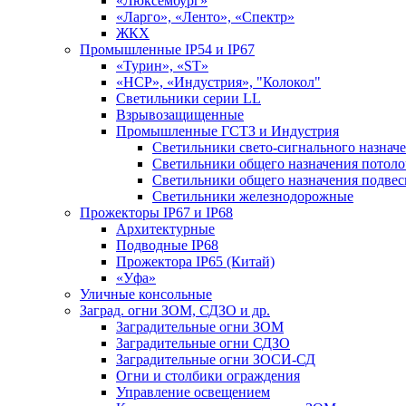
«Люксембург»
«Ларго», «Ленто», «Спектр»
ЖКХ
Промышленные IP54 и IP67
«Турин», «ST»
«НСР», «Индустрия», "Колокол"
Светильники серии LL
Взрывозащищенные
Промышленные ГСТЗ и Индустрия
Светильники свето-сигнального назнач
Светильники общего назначения потоло
Светильники общего назначения подве
Светильники железнодорожные
Прожекторы IP67 и IP68
Архитектурные
Подводные IP68
Прожектора IP65 (Китай)
«Уфа»
Уличные консольные
Заград. огни ЗОМ, СДЗО и др.
Заградительные огни ЗОМ
Заградительные огни СДЗО
Заградительные огни ЗОСИ-СД
Огни и столбики ограждения
Управление освещением